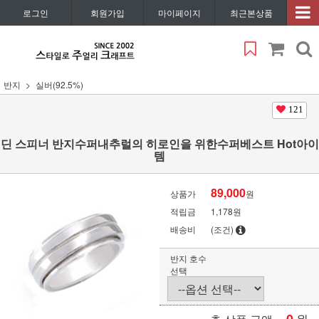
로그인
회원가입
마이페이지
최근본상품
반지
실버(92.5%)
121
딘 스피너 반지수퍼내추럴의 히로인을 위한수퍼베스트 Hot아이
템
89,000
상품가
원
적립금
1,178원
배송비
(조건)
반지 호수
선택
원