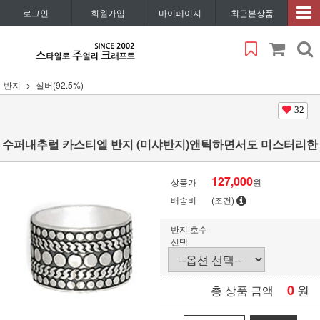
로그인
회원가입
마이페이지
최근본상품
반지
실버(92.5%)
32
수퍼내추럴 카스티엘 반지 (미샤반지)앤틱하면서도 미스터리한
127,000
상품가
원
배송비
(조건)
반지 호수
선택
0
원
총 상품 금액