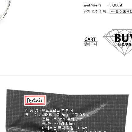
옵션적용가
:
67,000
원
반지 호수 선택
: