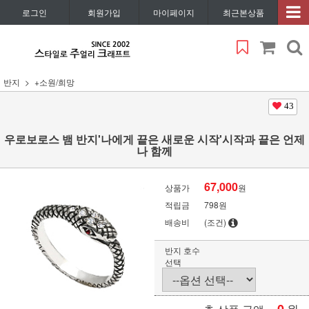
로그인
회원가입
마이페이지
최근본상품
반지
+소원/희망
43
우로보로스 뱀 반지'나에게 끝은 새로운 시작'시작과 끝은 언제
나 함께
67,000
상품가
원
적립금
798원
배송비
(조건)
반지 호수
선택
원