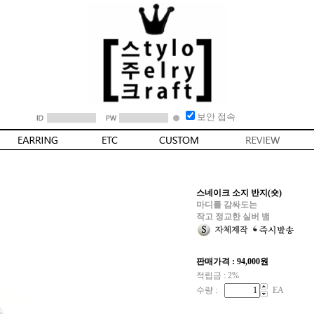
보안 접속
스네이크 소지 반지(숏)
마디를 감싸도는
작고 정교한 실버 뱀
판매가격 :
94,000
원
적립금 : 2%
수량 :
EA