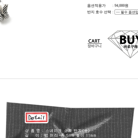
옵션적용가
:
94,000
원
반지 호수 선택
: