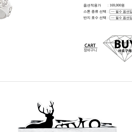
옵션적용가
:
169,000
원
스톤 종류 선택
:
반지 호수 선택
: