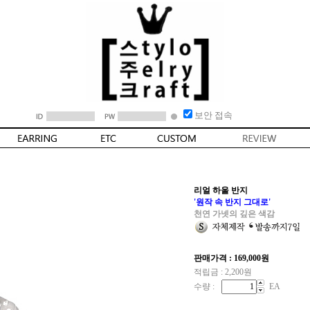
보안 접속
리얼 하울 반지
'원작 속 반지 그대로'
천연 가넷의 깊은 색감
판매가격 :
169,000
원
적립금 : 2,200원
수량 :
EA