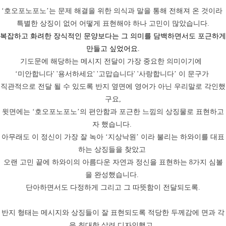
‘호오포노포노’는 문제 해결을 위한 의식과 말을 통해 전해져 온 것이라
특별한 상징이 없어 어떻게 표현해야 하나 고민이 많았습니다.
복잡하고 화려한 장식적인 문양보다는 그 의미를 담백하면서도 포근하게
만들고 싶었어요.
기도문에 해당하는 메시지 전달이 가장 중요한 의미이기에
‘
미안합니다' '용서하세요' '고맙습니다' '사랑합니다
’ 이 문구
가
직관적으로 전달 될 수 있도록 반지 옆면에 영어가 아닌 우리말로 각인했
구요,
윗면에는
‘
호오포노포노
’
의 편안함과 포근한 느낌의 상징물로 표현하고
자 했습니다
.
아무래도 이 정신이 가장 잘 녹아
‘
지상낙원
’
이라 불리는 하와이를 대표
하는 상징들을 찾았고
오랜 고민 끝에 하와이의 아름다운 자연과 정신을 표현하는
8
가지 심볼
을 완성했습니다
.
단아하면서도 다정하게 그리고 그 따뜻함이 전달되도록
.
반지 형태는 메시지와 상징들이 잘 표현되도록 적당한 두께감에 면과 각
을 최대한 살려 디자인했고
,