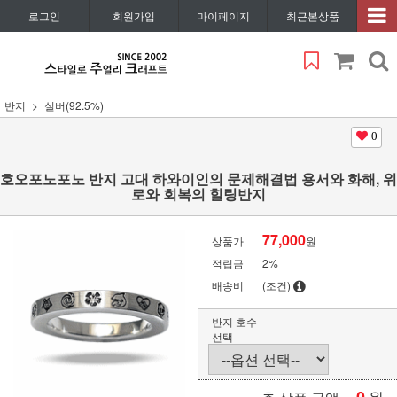
로그인
회원가입
마이페이지
최근본상품
반지
실버(92.5%)
0
호오포노포노 반지 고대 하와이인의 문제해결법 용서와 화해, 위
로와 회복의 힐링반지
77,000
상품가
원
적립금
2%
배송비
(조건)
반지 호수
선택
원