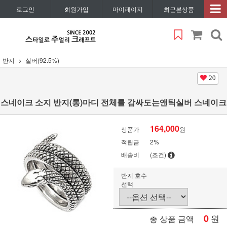
로그인
회원가입
마이페이지
최근본상품
반지
실버(92.5%)
20
스네이크 소지 반지(롱)마디 전체를 감싸도는앤틱실버 스네이크
164,000
상품가
원
적립금
2%
배송비
(조건)
반지 호수
선택
0
원
총 상품 금액