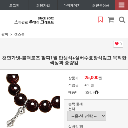
로그인
회원가입
마이페이지
최근본상품
팔찌
젬스톤
0
천연가넷-블랙로즈 팔찌1월 탄생석+실버수호장식깊고 묵직한
색상과 중량감
25,000
상품가
원
적립금
460원
배송비
(조건)
손목 둘레
선택
실버참(장