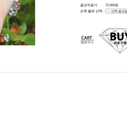
옵션적용가
:
35,000
원
손목 둘레 선택
: