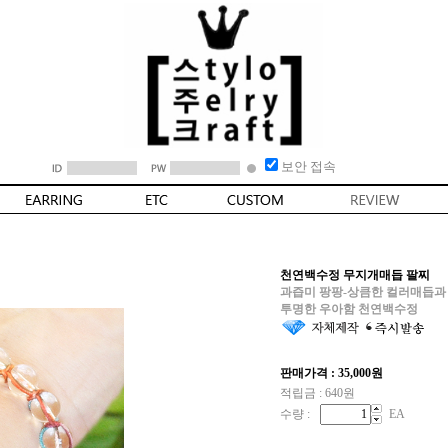
보안 접속
천연백수정 무지개매듭 팔찌
과즙미 팡팡-상큼한 컬러매듭과
투명한 우아함 천연백수정
판매가격 :
35,000
원
적립금 : 640원
수량 :
EA