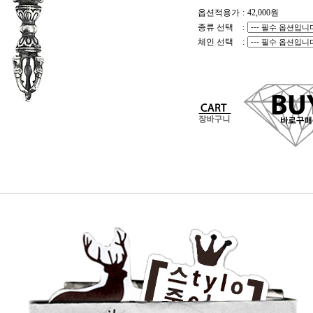
옵션적용가
:
42,000
원
종류 선택
:
체인 선택
: