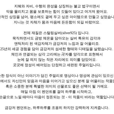
지혜와 자비, 수행의 완성을 상징하는 불교 법구이면서
악을 물리치고 몸을 보호하는 힘이 깃들어 있다고 여겨져 왔어요.
적인 상징을 넘어, 평소에도 곁에 두고 싶은 아이템으로 만들고 싶었습
지니는 것 자체가 몸과 마음에 든든함이 되길 바랐어요.
전체 재질은 스털링실버(silver925) 입니다.
묵직하면서도 금방 체온을 담아오는 실버 특유의 감각과
앤틱처리 된 색감자체가 금강저의 느낌과 잘 어울리죠.
25년의 세공 경험을 담아 금강저의 섬세한 형태와 디테일을 살렸습니다.
체인과 연결되는 삼각 고리에는 卍자를 양각으로 표현해서
눈에 잘 띄지 않는 작은 자리에도 의미를 담았어요.
곳곳에 정성이 배어있는 단정하고 세련된 주얼리입니다.
한 장식이 아닌 이야기가 담긴 주얼리로 명상이나 영성에 관심이 있으신
속에서도 자신만의 믿음과 마음을 이어가고 싶으신 분께 잘 어울리는 작품
혹은 소중한 분께 특별한 의미의 선물로도 좋은 선택이 될 거예요.
매일 아침 이 펜던트를 걸며 하루를 시작하고,
손끝으로 느낄 때마다 마음이 정돈되는 것 - 이 작품이 바라는 역할입니다
금강저 펜던트는, 하루하루를 조용히 하지만 강력하게 지켜줍니다.