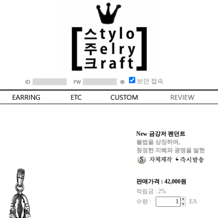
보안 접속
New 금강저 펜던트
불법을 상징하며,
청정한 지혜와 광명을 발현
판매가격 :
42,000
원
적립금 : 2%
수량 :
EA