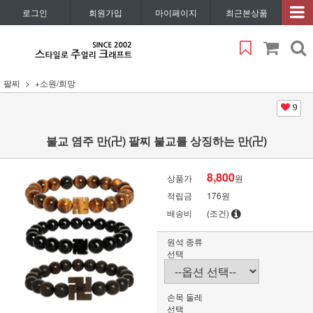
로그인
회원가입
마이페이지
최근본상품
팔찌
+소원/희망
9
불교 염주 만(卍) 팔찌 불교를 상징하는 만(卍)
8,800
상품가
원
적립금
176원
배송비
(조건)
원석 종류
선택
손목 둘레
선택