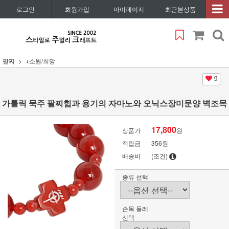
로그인
회원가입
마이페이지
최근본상품
팔찌
+소원/희망
9
가톨릭 묵주 팔찌힘과 용기의 자마노와 오닉스장미문양 벽조목
17,800
상품가
원
적립금
356원
배송비
(조건)
종류 선택
손목 둘레
선택