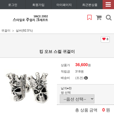
로그인
회원가입
마이페이지
최근본상품
귀걸이
실버(92.5%)
8
킹 오브 스컬 귀걸이
36,600
상품가
원
적립금
318원
배송비
(조건)
낱개●한
쌍 선택
0
원
총 상품 금액