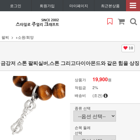
로그인
회원가입
마이페이지
최근본상품
팔찌
+소원/희망
10
금강저 스톤 팔찌실버,스톤 그리고다이아몬드와 같은 힘을 상징
19,900
상품가
원
적립금
2%
배송비
(조건)
종류 선택
손목 둘레
선택