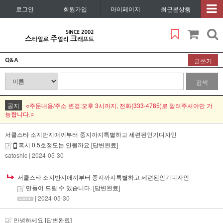
로그인
회원가입
마이페이지
최근본상품
Q&A
글쓰기
검색
공지
○주문내용/주소 변경:오후 3시까지, 전화(333-4785)로 알려주셔야만 가
능합니다.○
서클스타 소지반지애끼부터 중지까지특별하고 세련된인기디자인
혹시 0.5호정도는 안될까요
[답변완료]
satoshic
| 2024-05-30
서클스타 소지반지애끼부터 중지까지특별하고 세련된인기디자인
만들어 드릴 수 있습니다.
[답변완료]
| 2024-05-30
안녕하세요
[답변완료]