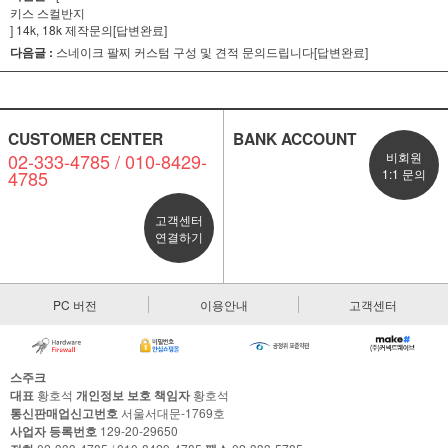
키스 스컬반지
]
14k, 18k 제작문의[답변완료]
다음글 :
스네이크 팔찌 커스텀 구성 및 견적 문의드립니다[답변완료]
CUSTOMER CENTER
BANK ACCOUNT
02-333-4785 / 010-8429-
비회원
4785
1:1 문의
고객센터
연결하기
PC 버전
이용안내
고객센터
스주크
대표
황호석
개인정보 보호 책임자
황호석
통신판매업신고번호
서울서대문-1769호
사업자 등록번호
129-20-29650