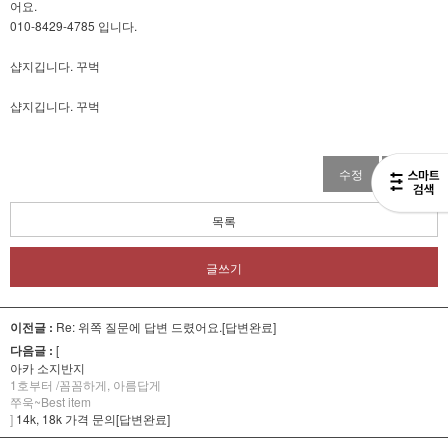
어요.
010-8429-4785 입니다.
샵지깁니다. 꾸벅
샵지깁니다. 꾸벅
수정
삭제
목록
글쓰기
이전글 :
Re: 위쪽 질문에 답변 드렸어요.[답변완료]
다음글 :
[
아카 소지반지
1호부터 /꼼꼼하게, 아름답게
쭈욱~Best item
]
14k, 18k 가격 문의[답변완료]